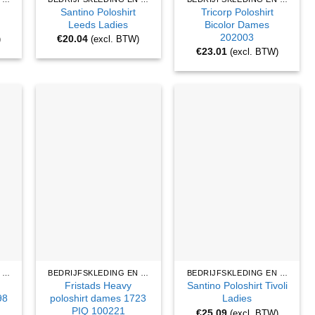
Santino Poloshirt
Tricorp Poloshirt
Leeds Ladies
Bicolor Dames
202003
€
20.04
)
(excl. BTW)
€
23.01
(excl. BTW)
BEDRIJFSKLEDING EN WERKKLEDING
BEDRIJFSKLEDING EN WERKKLEDING
BEDRIJFSKLEDING EN WERKKLEDING
Fristads Heavy
Santino Poloshirt Tivoli
98
poloshirt dames 1723
Ladies
PIQ 100221
€
25.09
(excl. BTW)