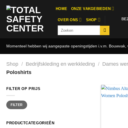
Ga
HOME
ONZE VAKGEBIEDEN
naar
inhoud
BE
OVER ONS
SHOP
Zoeken
naar:
Momenteel hebben wij aangepaste openingstijden i.v.m. Bouwvak, w
Shop
/
Bedrijfskleding en werkkleding
/
Dames wer
Poloshirts
FILTER OP PRIJS
Min.
Max.
FILTER
prijs
prijs
PRODUCTCATEGORIEËN