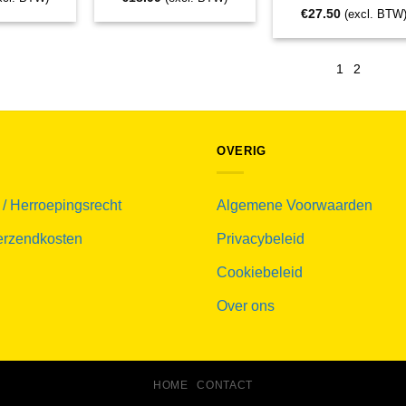
€
27.50
(excl. BTW
1
2
OVERIG
 / Herroepingsrecht
Algemene Voorwaarden
verzendkosten
Privacybeleid
Cookiebeleid
Over ons
HOME
CONTACT