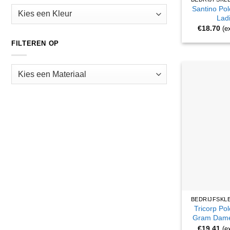
Santino Pol
Lad
€
18.70
(e
FILTEREN OP
Tricorp Pol
Gram Dame
€
19.41
(e