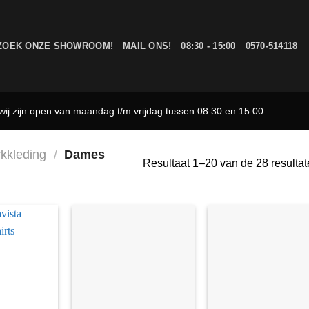
ZOEK ONZE SHOWROOM!
MAIL ONS!
08:30 - 15:00
0570-514118
ij zijn open van maandag t/m vrijdag tussen 08:30 en 15:00.
kkleding
/
Dames
Resultaat 1–20 van de 28 resulta