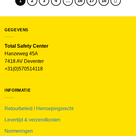
1
2
3
4
…
16
17
18
GEGEVENS
Total Safety Center
Hanzeweg 45A
7418 AV Deventer
+31(0)570514118
INFORMATIE
Retourbeleid / Herroepingsrecht
Levertijd & verzendkosten
Normeringen