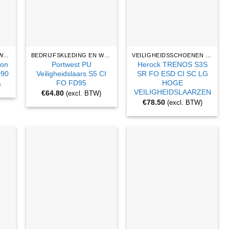
BEDRIJFSKLEDING EN WERKKLEDING
BEDRIJFSKLEDING EN WERKKLEDING
VEILIGHEIDSSCHOENEN EN WERKLAARZEN
Non
Portwest PU
Herock TRENOS S3S
D90
Veiligheidslaars S5 CI
SR FO ESD CI SC LG
FO FD95
HOGE
)
VEILIGHEIDSLAARZEN
€
64.80
(excl. BTW)
€
78.50
(excl. BTW)