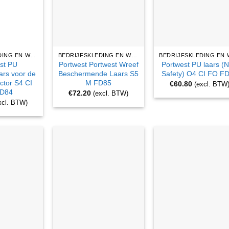
BEDRIJFSKLEDING EN WERKKLEDING
BEDRIJFSKLEDING EN WERKKLEDING
st PU
Portwest Portwest Wreef
Portwest PU laars (
aars voor de
Beschermende Laars S5
Safety) O4 CI FO F
ctor S4 CI
M FD85
€
60.80
(excl. BTW
D84
€
72.20
(excl. BTW)
xcl. BTW)