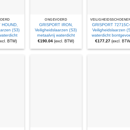
OERD
ONGEVOERD
 HOUND,
GRISPORT IRON,
GRISPORT 72715C+
aarzen (S3)
Veiligheidslaarzen (S3)
Veiligheidslaarzen (
waterdicht
metaalvrij waterdicht
waterdicht bontgevo
€
190.04
€
177.27
excl. BTW)
(excl. BTW)
(excl. BTW