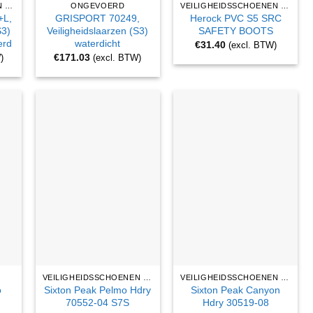
VEILIGHEIDSSCHOENEN EN WERKLAARZEN
ONGEVOERD
VEILIGHEIDSSCHOENEN EN WERKLAARZEN
+L,
GRISPORT 70249,
Herock PVC S5 SRC
S3)
Veiligheidslaarzen (S3)
SAFETY BOOTS
erd
waterdicht
€
31.40
(excl. BTW)
€
171.03
)
(excl. BTW)
VEILIGHEIDSSCHOENEN EN WERKLAARZEN
VEILIGHEIDSSCHOENEN EN WERKLAARZEN
o
Sixton Peak Pelmo Hdry
Sixton Peak Canyon
70552-04 S7S
Hdry 30519-08