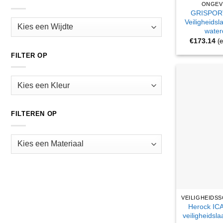
ONGEV
GRISPORT
Veiligheidsl
water
€
173.14
(
FILTER OP
FILTEREN OP
Herock IC
veiligheidsl