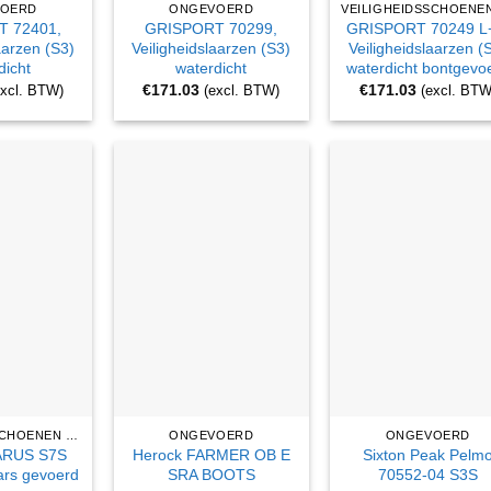
OERD
ONGEVOERD
 72401,
GRISPORT 70299,
GRISPORT 70249 L
aarzen (S3)
Veiligheidslaarzen (S3)
Veiligheidslaarzen (
dicht
waterdicht
waterdicht bontgevo
€
171.03
€
171.03
excl. BTW)
(excl. BTW)
(excl. BTW
VEILIGHEIDSSCHOENEN EN WERKLAARZEN
ONGEVOERD
ONGEVOERD
ARUS S7S
Herock FARMER OB E
Sixton Peak Pelm
aars gevoerd
SRA BOOTS
70552-04 S3S