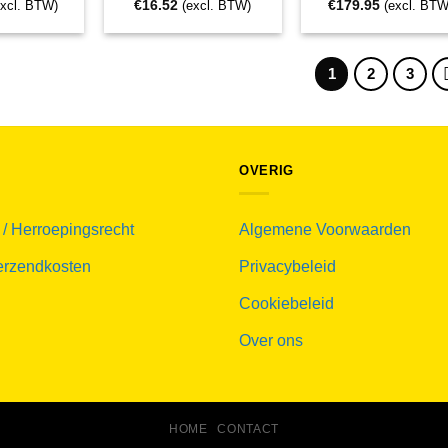
€
16.52
€
179.95
excl. BTW)
(excl. BTW)
(excl. BTW
1
2
3
OVERIG
 / Herroepingsrecht
Algemene Voorwaarden
verzendkosten
Privacybeleid
Cookiebeleid
Over ons
HOME
CONTACT