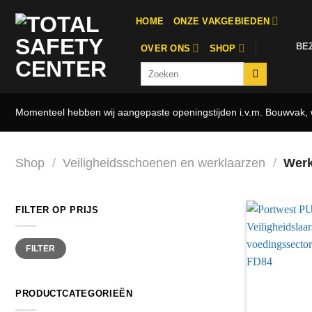
Ga
HOME
ONZE VAKGEBIEDEN
naar
inhoud
BE
OVER ONS
SHOP
Zoeken
naar:
Momenteel hebben wij aangepaste openingstijden i.v.m. Bouwvak, w
Shop
/
Veiligheidsschoenen en werklaarzen
/
Werk
FILTER OP PRIJS
Min.
Max.
FILTER
prijs
prijs
PRODUCTCATEGORIEËN