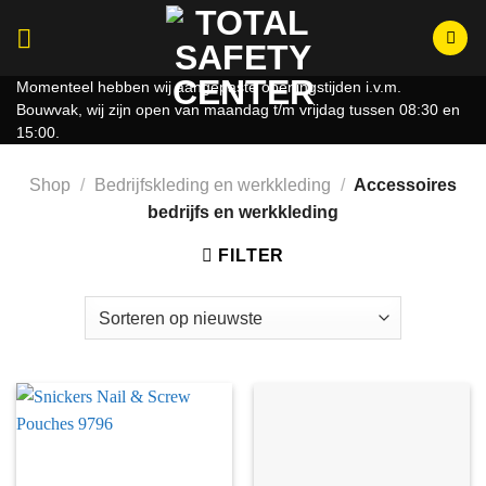
Ga
naar
inhoud
Momenteel hebben wij aangepaste openingstijden i.v.m.
Bouwvak, wij zijn open van maandag t/m vrijdag tussen 08:30 en
15:00.
Shop
/
Bedrijfskleding en werkkleding
/
Accessoires
bedrijfs en werkkleding
FILTER