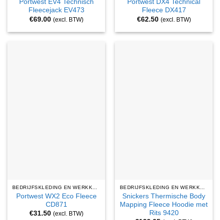
Portwest EV4 Technisch
Portwest DX4 Technical
Fleecejack EV473
Fleece DX417
€
69.00
€
62.50
(excl. BTW)
(excl. BTW)
BEDRIJFSKLEDING EN WERKKLEDING
BEDRIJFSKLEDING EN WERKKLEDING
Portwest WX2 Eco Fleece
Snickers Thermische Body
CD871
Mapping Fleece Hoodie met
Rits 9420
€
31.50
(excl. BTW)