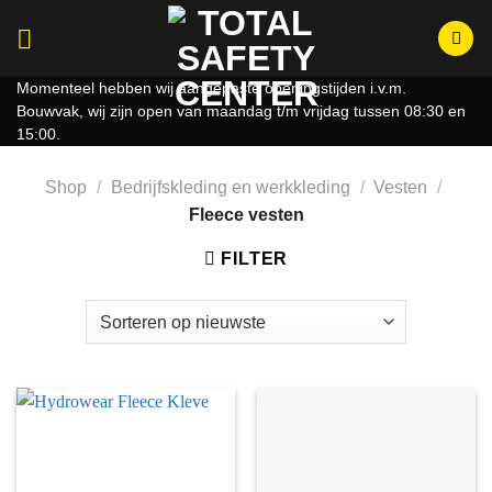
Ga
naar
inhoud
Momenteel hebben wij aangepaste openingstijden i.v.m.
Bouwvak, wij zijn open van maandag t/m vrijdag tussen 08:30 en
15:00.
Shop
/
Bedrijfskleding en werkkleding
/
Vesten
/
Fleece vesten
FILTER