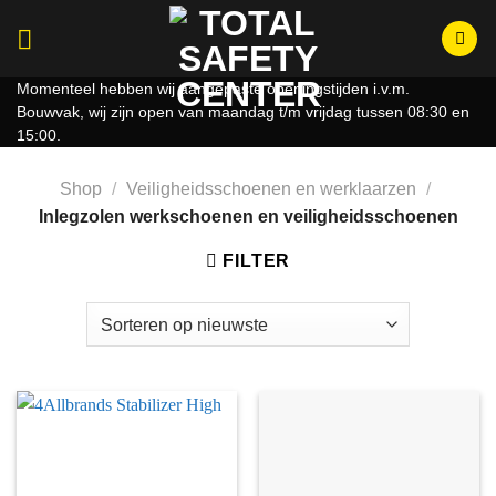
Ga
naar
inhoud
Momenteel hebben wij aangepaste openingstijden i.v.m.
Bouwvak, wij zijn open van maandag t/m vrijdag tussen 08:30 en
15:00.
Shop
/
Veiligheidsschoenen en werklaarzen
/
Inlegzolen werkschoenen en veiligheidsschoenen
FILTER