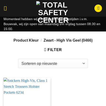
Ga
naar
inhoud
Momenteel hebben wij aangepaste openingstijden i.v.m.
Bouwvak, wij zijn open van maandag t/m vrijdag tussen 08:30 en
15:00.
Product Kleur
/
Zwart - High Vis Geel (0466)
FILTER