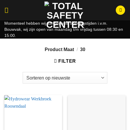
Ga
naar
inhoud
Momenteel hebben wij aangepaste openingstijden i.v.m.
Bouwvak, wij zijn open van maandag t/m vrijdag tussen 08:30 en
15:00.
Product Maat
/
30
FILTER