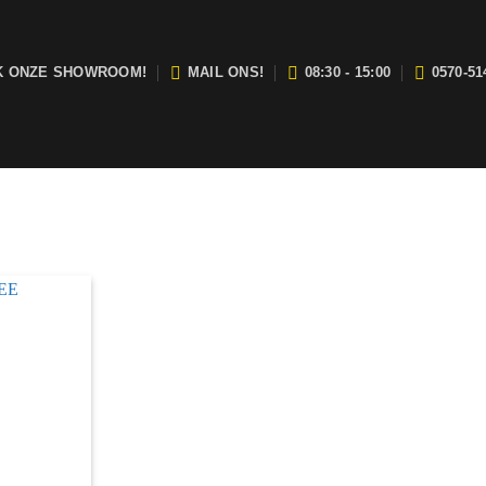
K ONZE SHOWROOM!
MAIL ONS!
08:30 - 15:00
0570-51
j zijn open van maandag t/m vrijdag tussen 08:30 en 15:00.