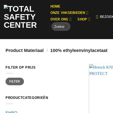
Ga
HOME
naar
ONZE VAKGEBIEDEN
inhoud
BEZOE
OVER ONS
SHOP
Zoeken
naar:
Momenteel hebben wij aangepaste openingstijden i.v.m. Bouwvak, wi
Product Materiaal
/
100% ethyleenvinylacetaat
FILTER OP PRIJS
Min.
Max.
FILTER
prijs
prijs
PRODUCTCATEGORIEËN
EHBO