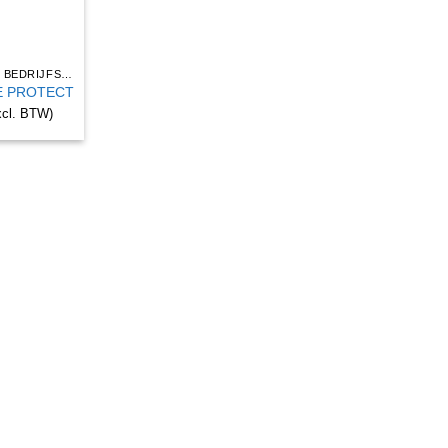
ACCESSOIRES BEDRIJFS EN WERKKLEDING
E PROTECT
xcl. BTW)