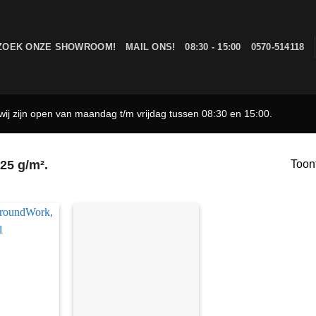
ZOEK ONZE SHOWROOM!
MAIL ONS!
08:30 - 15:00
0570-514118
ij zijn open van maandag t/m vrijdag tussen 08:30 en 15:00.
25 g/m².
Toont