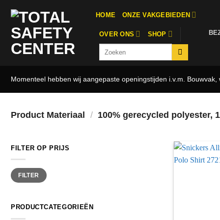
Ga
HOME
ONZE VAKGEBIEDEN
naar
inhoud
BE
OVER ONS
SHOP
Zoeken
naar:
Momenteel hebben wij aangepaste openingstijden i.v.m. Bouwvak, w
Product Materiaal
/
100% gerecycled polyester, 1
FILTER OP PRIJS
Min.
Max.
FILTER
prijs
prijs
PRODUCTCATEGORIEËN