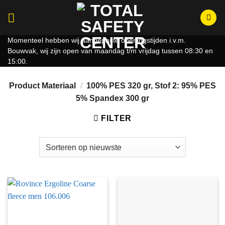
Ga
naar
inhoud
Momenteel hebben wij aangepaste openingstijden i.v.m.
Bouwvak, wij zijn open van maandag t/m vrijdag tussen 08:30 en
15:00.
Product Materiaal
/
100% PES 320 gr, Stof 2: 95% PES
5% Spandex 300 gr
FILTER