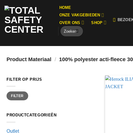
Ga
HOME
naar
ONZE VAKGEBIEDEN
inhoud
BEZOE
OVER ONS
SHOP
Zoeken
naar:
Momenteel hebben wij aangepaste openingstijden i.v.m. Bouwvak, wi
Product Materiaal
/
100% polyester acti-fleece 3
FILTER OP PRIJS
Min.
Max.
FILTER
prijs
prijs
PRODUCTCATEGORIEËN
Outlet