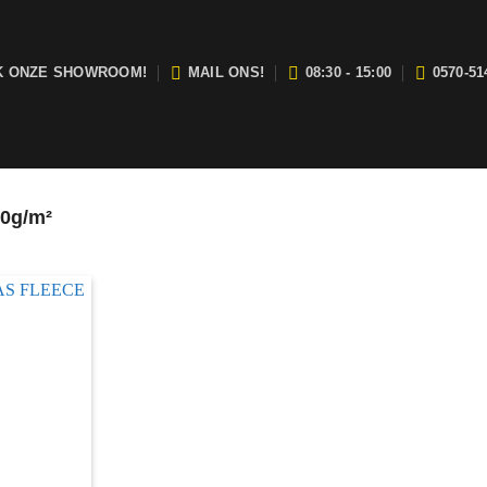
K ONZE SHOWROOM!
MAIL ONS!
08:30 - 15:00
0570-51
j zijn open van maandag t/m vrijdag tussen 08:30 en 15:00.
00g/m²