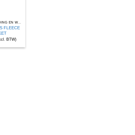
BEDRIJFSKLEDING EN WERKKLEDING
AS FLEECE
KET
xcl. BTW)