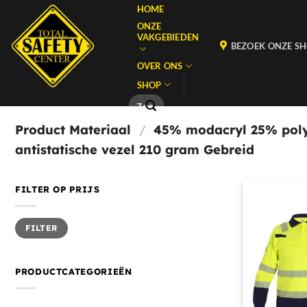
Ga
HOME
naar
ONZE
VAKGEBIEDEN
inhoud
BEZOEK ONZE 
OVER ONS
SHOP
Momenteel hebben wij aangepaste openingstijden i.v.m. Bouwvak,
Zoeken
naar:
Product Materiaal
/
45% modacryl 25% poly
antistatische vezel 210 gram Gebreid
FILTER OP PRIJS
Min.
Max.
FILTER
prijs
prijs
PRODUCTCATEGORIEËN