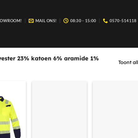
SHOWROOM!
MAIL ONS!
08:30 - 15:00
0570-514118
 wij zijn open van maandag t/m vrijdag tussen 08:30 en 15:00.
ester 23% katoen 6% aramide 1%
Toont al