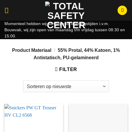
Ga
naar
inhoud
Momenteel hebben wij aangepaste openingstijden i.v.m.
Bouwvak, wij zijn open van maandag t/m vrijdag tussen 08:30 en
15:00.
Product Materiaal
/
55% Protal, 44% Katoen, 1%
Antistatisch, PU-gelamineerd
FILTER