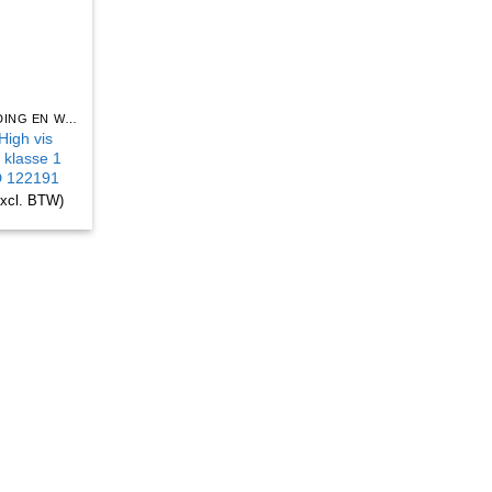
BEDRIJFSKLEDING EN WERKKLEDING
High vis
 klasse 1
 122191
excl. BTW)