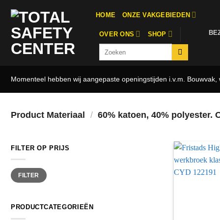
Ga
HOME
ONZE VAKGEBIEDEN
naar
inhoud
BE
OVER ONS
SHOP
Zoeken
naar:
Momenteel hebben wij aangepaste openingstijden i.v.m. Bouwvak, w
Product Materiaal
/
60% katoen, 40% polyester. O
FILTER OP PRIJS
Min.
Max.
FILTER
prijs
prijs
PRODUCTCATEGORIEËN