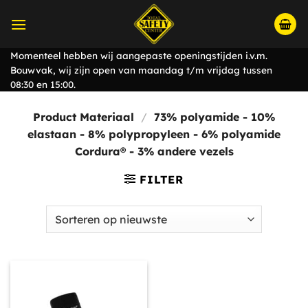
Ga
naar
inhoud
Momenteel hebben wij aangepaste openingstijden i.v.m.
Bouwvak, wij zijn open van maandag t/m vrijdag tussen
08:30 en 15:00.
Product Materiaal
/
73% polyamide - 10%
elastaan - 8% polypropyleen - 6% polyamide
Cordura® - 3% andere vezels
FILTER