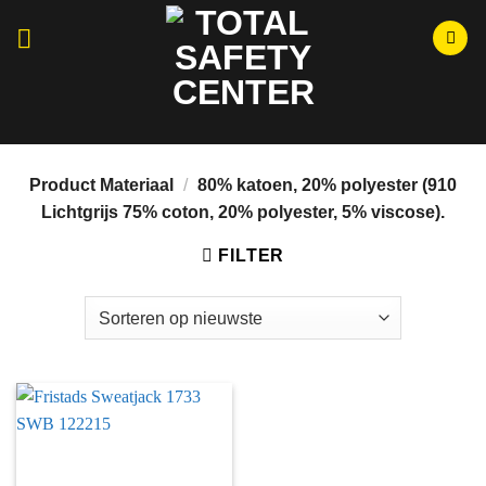
Ga
naar
inhoud
Momenteel hebben wij aangepaste openingstijden i.v.m.
Bouwvak, wij zijn open van maandag t/m vrijdag tussen 08:30 en
15:00.
Product Materiaal
/
80% katoen, 20% polyester (910
Lichtgrijs 75% coton, 20% polyester, 5% viscose).
FILTER