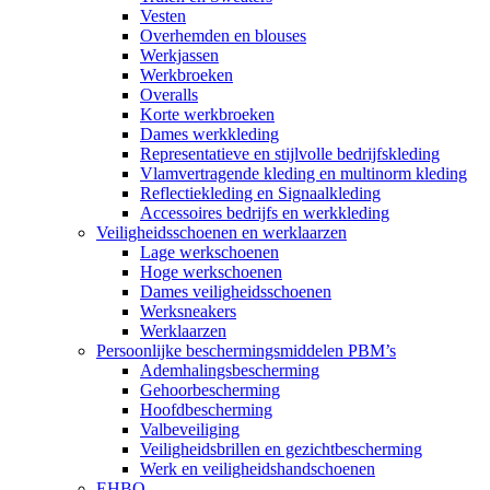
Vesten
Overhemden en blouses
Werkjassen
Werkbroeken
Overalls
Korte werkbroeken
Dames werkkleding
Representatieve en stijlvolle bedrijfskleding
Vlamvertragende kleding en multinorm kleding
Reflectiekleding en Signaalkleding
Accessoires bedrijfs en werkkleding
Veiligheidsschoenen en werklaarzen
Lage werkschoenen
Hoge werkschoenen
Dames veiligheidsschoenen
Werksneakers
Werklaarzen
Persoonlijke beschermingsmiddelen PBM’s
Ademhalingsbescherming
Gehoorbescherming
Hoofdbescherming
Valbeveiliging
Veiligheidsbrillen en gezichtbescherming
Werk en veiligheidshandschoenen
EHBO