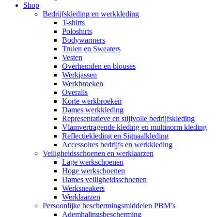
Shop
Bedrijfskleding en werkkleding
T-shirts
Poloshirts
Bodywarmers
Truien en Sweaters
Vesten
Overhemden en blouses
Werkjassen
Werkbroeken
Overalls
Korte werkbroeken
Dames werkkleding
Representatieve en stijlvolle bedrijfskleding
Vlamvertragende kleding en multinorm kleding
Reflectiekleding en Signaalkleding
Accessoires bedrijfs en werkkleding
Veiligheidsschoenen en werklaarzen
Lage werkschoenen
Hoge werkschoenen
Dames veiligheidsschoenen
Werksneakers
Werklaarzen
Persoonlijke beschermingsmiddelen PBM’s
Ademhalingsbescherming