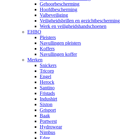
Gehoorbescherming
Hoofdbescherming
Valbeveiliging
Veiligheidsbrillen en gezichtbescherming
Werk en veiligheidshandschoenen
EHBO
Pleisters
Navullingen pleisters
Koffers
Navullingen koffer
Merken
Snickers
Tricorp
Engel
Herock
Santino
Fristads
Indushirt
Sixton
Grisport
Baak
Portwest
Hydrowear
Nimbus
Edge