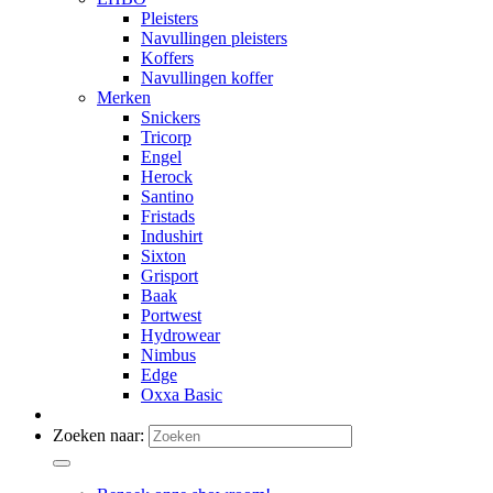
Pleisters
Navullingen pleisters
Koffers
Navullingen koffer
Merken
Snickers
Tricorp
Engel
Herock
Santino
Fristads
Indushirt
Sixton
Grisport
Baak
Portwest
Hydrowear
Nimbus
Edge
Oxxa Basic
Zoeken naar: