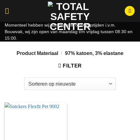
Ga
naar
inhoud
Momenteel hebben wij aangepaste openingstijden i.v.m.
Bouwvak, wij zijn open van maandag t/m vrijdag tussen 08:30 en
15:00.
Product Materiaal
/
97% katoen, 3% elastane
FILTER