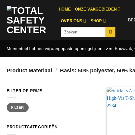
Ga
HOME
ONZE VAKGEBIEDEN
naar
inhoud
BE
OVER ONS
SHOP
Zoeken
naar:
Momenteel hebben wij aangepaste openingstijden i.v.m. Bouwvak, w
Product Materiaal
/
Basis: 50% polyester, 50% ka
FILTER OP PRIJS
Min.
Max.
FILTER
prijs
prijs
PRODUCTCATEGORIEËN