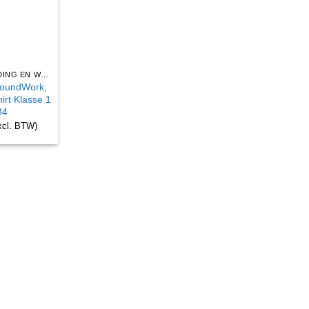
BEDRIJFSKLEDING EN WERKKLEDING
lroundWork,
irt Klasse 1
34
xcl. BTW)