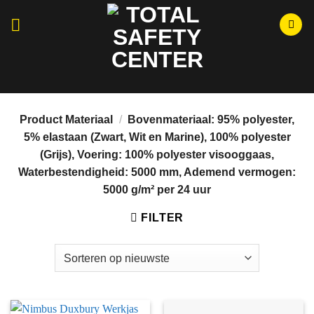
Ga
naar
inhoud
Momenteel hebben wij aangepaste openingstijden i.v.m.
Bouwvak, wij zijn open van maandag t/m vrijdag tussen 08:30 en
15:00.
Product Materiaal
/
Bovenmateriaal: 95% polyester,
5% elastaan (Zwart, Wit en Marine), 100% polyester
(Grijs), Voering: 100% polyester visooggaas,
Waterbestendigheid: 5000 mm, Ademend vermogen:
5000 g/m² per 24 uur
FILTER