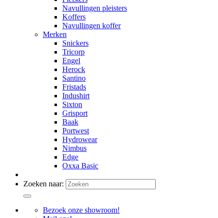
Navullingen pleisters
Koffers
Navullingen koffer
Merken
Snickers
Tricorp
Engel
Herock
Santino
Fristads
Indushirt
Sixton
Grisport
Baak
Portwest
Hydrowear
Nimbus
Edge
Oxxa Basic
Zoeken naar:
Bezoek onze showroom!