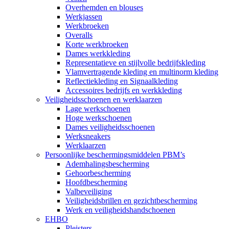
Overhemden en blouses
Werkjassen
Werkbroeken
Overalls
Korte werkbroeken
Dames werkkleding
Representatieve en stijlvolle bedrijfskleding
Vlamvertragende kleding en multinorm kleding
Reflectiekleding en Signaalkleding
Accessoires bedrijfs en werkkleding
Veiligheidsschoenen en werklaarzen
Lage werkschoenen
Hoge werkschoenen
Dames veiligheidsschoenen
Werksneakers
Werklaarzen
Persoonlijke beschermingsmiddelen PBM’s
Ademhalingsbescherming
Gehoorbescherming
Hoofdbescherming
Valbeveiliging
Veiligheidsbrillen en gezichtbescherming
Werk en veiligheidshandschoenen
EHBO
Pleisters