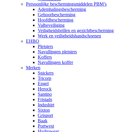
Persoonlijke beschermingsmiddelen PBM’s
Ademhalingsbescherming
Gehoorbescherming
Hoofdbescherming
Valbeveiliging
Veiligheidsbrillen en gezichtbescherming
Werk en veiligheidshandschoenen
EHBO
Pleisters
Navullingen pleisters
Koffers
Navullingen koffer
Merken
Snickers
Tricorp
Engel
Herock
Santino
Fristads
Indushirt
Sixton
Grisport
Baak
Portwest
Hydrowear