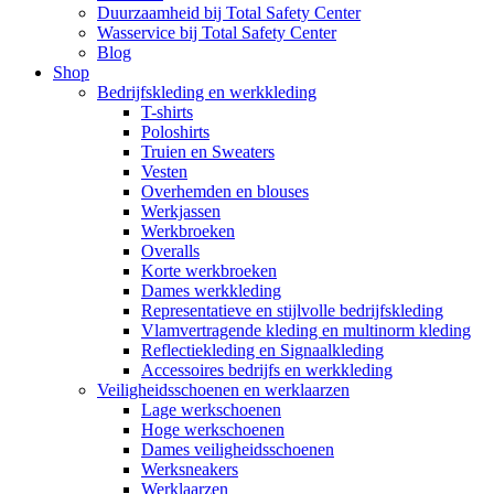
Duurzaamheid bij Total Safety Center
Wasservice bij Total Safety Center
Blog
Shop
Bedrijfskleding en werkkleding
T-shirts
Poloshirts
Truien en Sweaters
Vesten
Overhemden en blouses
Werkjassen
Werkbroeken
Overalls
Korte werkbroeken
Dames werkkleding
Representatieve en stijlvolle bedrijfskleding
Vlamvertragende kleding en multinorm kleding
Reflectiekleding en Signaalkleding
Accessoires bedrijfs en werkkleding
Veiligheidsschoenen en werklaarzen
Lage werkschoenen
Hoge werkschoenen
Dames veiligheidsschoenen
Werksneakers
Werklaarzen