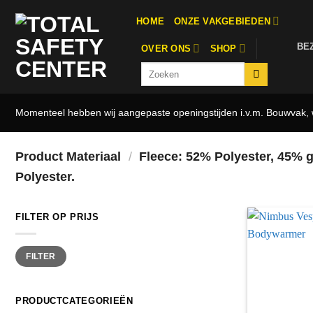
Ga
HOME
ONZE VAKGEBIEDEN
naar
inhoud
BE
OVER ONS
SHOP
Zoeken
naar:
Momenteel hebben wij aangepaste openingstijden i.v.m. Bouwvak, w
Product Materiaal
/
Fleece: 52% Polyester, 45% g
Polyester.
FILTER OP PRIJS
Min.
Max.
FILTER
prijs
prijs
PRODUCTCATEGORIEËN