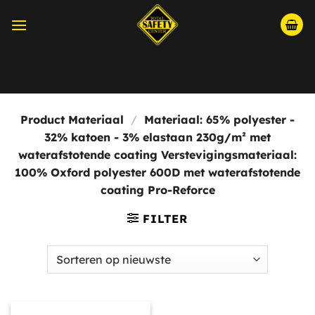
Ga
naar
inhoud
Momenteel hebben wij aangepaste openingstijden i.v.m.
Bouwvak, wij zijn open van maandag t/m vrijdag tussen
08:30 en 15:00.
Product Materiaal
/
Materiaal: 65% polyester -
32% katoen - 3% elastaan 230g/m² met
waterafstotende coating Verstevigingsmateriaal:
100% Oxford polyester 600D met waterafstotende
coating Pro-Reforce
FILTER