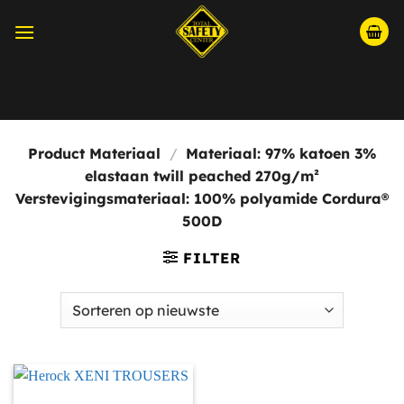
Ga
naar
inhoud
Momenteel hebben wij aangepaste openingstijden i.v.m.
Bouwvak, wij zijn open van maandag t/m vrijdag tussen
08:30 en 15:00.
Product Materiaal
/
Materiaal: 97% katoen 3%
elastaan twill peached 270g/m²
Verstevigingsmateriaal: 100% polyamide Cordura®
500D
FILTER