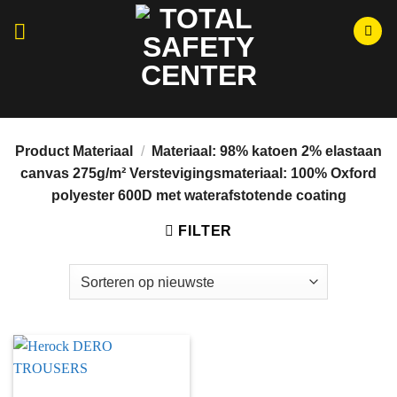
Ga
naar
inhoud
Momenteel hebben wij aangepaste openingstijden i.v.m.
Bouwvak, wij zijn open van maandag t/m vrijdag tussen 08:30 en
15:00.
Product Materiaal
/
Materiaal: 98% katoen 2% elastaan
canvas 275g/m² Verstevigingsmateriaal: 100% Oxford
polyester 600D met waterafstotende coating
FILTER