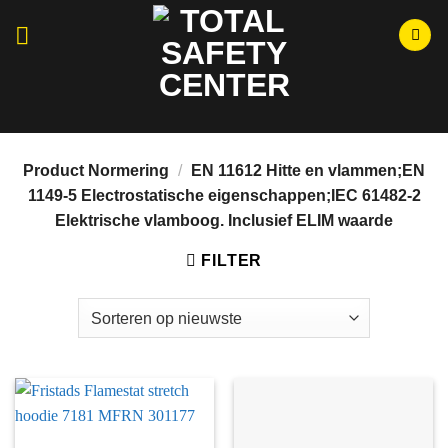
Ga
naar
inhoud
Momenteel hebben wij aangepaste openingstijden i.v.m.
Bouwvak, wij zijn open van maandag t/m vrijdag tussen 08:30 en
15:00.
Product Normering
/
EN 11612 Hitte en vlammen;EN
1149-5 Electrostatische eigenschappen;IEC 61482-2
Elektrische vlamboog. Inclusief ELIM waarde
FILTER