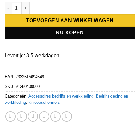
Snickers Powerfoam Kniebeschermers 9128 aantal
TOEVOEGEN AAN WINKELWAGEN
NU KOPEN
Levertijd: 3-5 werkdagen
EAN: 7332515694546
SKU:
91280400000
Categorieën:
Accessoires bedrijfs en werkkleding
,
Bedrijfskleding en
werkkleding
,
Kniebeschermers