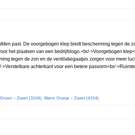
den past. De voorgebogen klep biedt bescherming tegen de zon 
k voor het plaatsen van een bedrijfslogo.<br/·>Voorgebogen kle
g tegen de zon en de ventilatiegaatjes zorgen voor meer luchtc
/·>Verstelbare achterkant voor een betere pasvorm<br/·>Ruimte 
 Groen – Zwart (3104)
,
Warm Oranje – Zwart (4104)