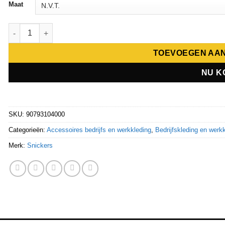
Maat
Snickers AllroundWork, Cap 9079 aantal
TOEVOEGEN AA
NU K
SKU:
90793104000
Categorieën:
Accessoires bedrijfs en werkkleding
,
Bedrijfskleding en werk
Merk:
Snickers