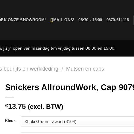
OEK ONZE SHOWROOM!
MAIL ONS!
08:30 - 15:00
0570-514118
ij zijn open van maandag t/m vrijdag tussen 08:30 en 15:00.
 bedrijfs en werkkleding
/
Mutsen en caps
Snickers AllroundWork, Cap 907
13.75
€
(excl. BTW)
Kleur