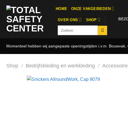
Ga
HOME
ONZE VAKGEBIEDEN
naar
inhoud
BEZ
OVER ONS
SHOP
Zoeken
naar:
Momenteel hebben wij aangepaste openingstijden i.v.m. Bouwvak, w
Shop
/
Bedrijfskleding en werkkleding
/
Accessoires