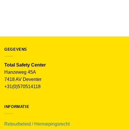
ACCESSOIRES BEDRIJFS EN WERKKLEDING
Snickers Trucker Pet 9001
€
15.50
(excl. BTW)
GEGEVENS
Total Safety Center
Hanzeweg 45A
7418 AV Deventer
+31(0)570514118
INFORMATIE
Retourbeleid / Herroepingsrecht