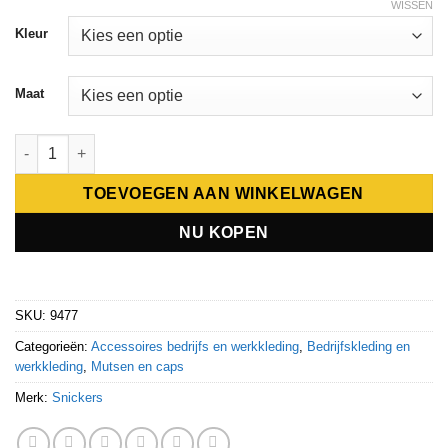
WISSEN
Kleur
Maat
Snickers Hipster briefs voor dames 2 stuks 9477 aantal
TOEVOEGEN AAN WINKELWAGEN
NU KOPEN
SKU:
9477
Categorieën:
Accessoires bedrijfs en werkkleding
,
Bedrijfskleding en
werkkleding
,
Mutsen en caps
Merk:
Snickers