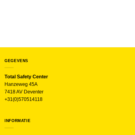
ACCESSOIRES BEDRIJFS EN WERKKLEDING
Snickers Trucker Pet 9001
€
15.50
(excl. BTW)
GEGEVENS
Total Safety Center
Hanzeweg 45A
7418 AV Deventer
+31(0)570514118
INFORMATIE