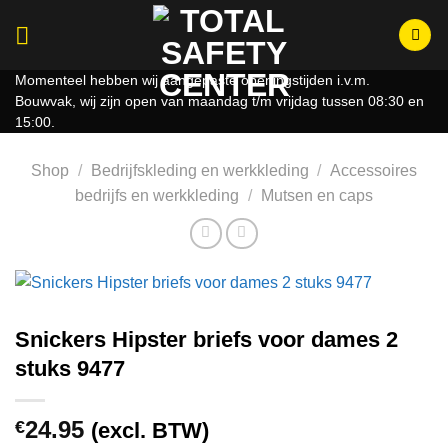
Ga
naar
inhoud
Momenteel hebben wij aangepaste openingstijden i.v.m.
Bouwvak, wij zijn open van maandag t/m vrijdag tussen 08:30 en
15:00.
Shop
/
Bedrijfskleding en werkkleding
/
Accessoires
bedrijfs en werkkleding
/
Mutsen en caps
Snickers Hipster briefs voor dames 2
stuks 9477
24.95
€
(excl. BTW)