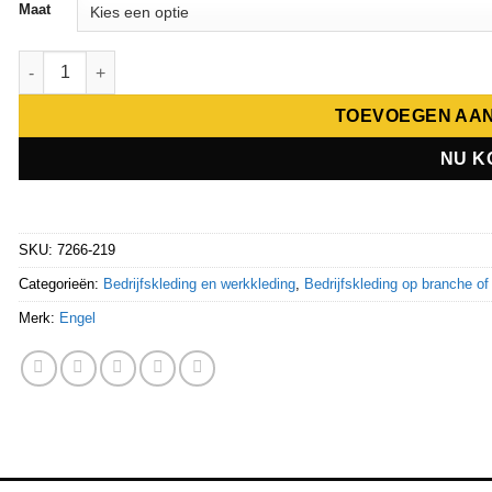
Maat
Engel Wool Undershirt Zip Neck 7266-219 aantal
TOEVOEGEN AA
NU K
SKU:
7266-219
Categorieën:
Bedrijfskleding en werkkleding
,
Bedrijfskleding op branche of
Merk:
Engel