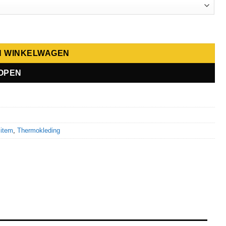
N WINKELWAGEN
OPEN
 item
,
Thermokleding