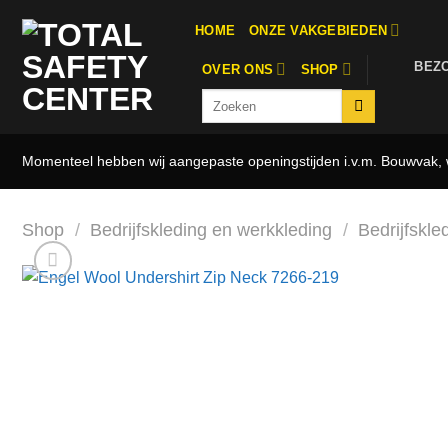
Ga
HOME
ONZE VAKGEBIEDEN
naar
inhoud
BEZ
OVER ONS
SHOP
Zoeken
naar:
Momenteel hebben wij aangepaste openingstijden i.v.m. Bouwvak, w
Shop
/
Bedrijfskleding en werkkleding
/
Bedrijfskle