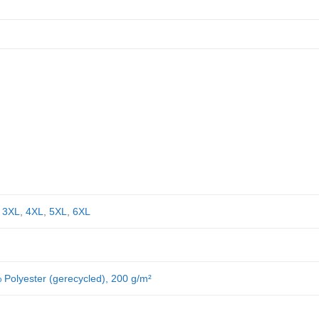
,
3XL
,
4XL
,
5XL
,
6XL
Polyester (gerecycled), 200 g/m²