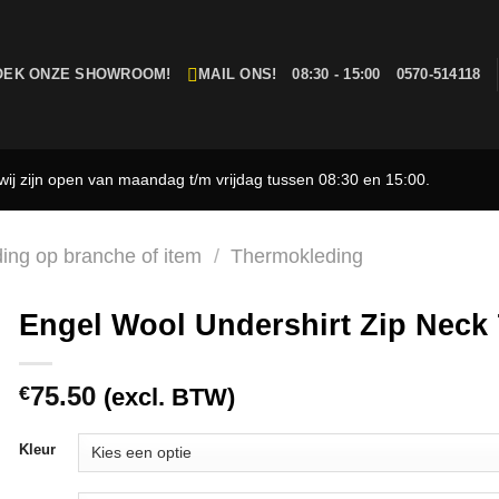
OEK ONZE SHOWROOM!
MAIL ONS!
08:30 - 15:00
0570-514118
ij zijn open van maandag t/m vrijdag tussen 08:30 en 15:00.
ding op branche of item
/
Thermokleding
Engel Wool Undershirt Zip Neck
75.50
€
(excl. BTW)
Kleur