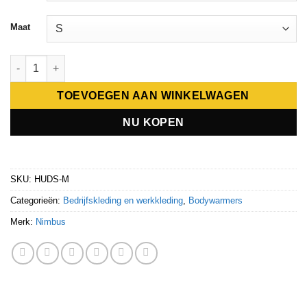
Maat
Nimbus Hudson Men Vests & Gilets aantal
TOEVOEGEN AAN WINKELWAGEN
NU KOPEN
SKU:
HUDS-M
Categorieën:
Bedrijfskleding en werkkleding
,
Bodywarmers
Merk:
Nimbus