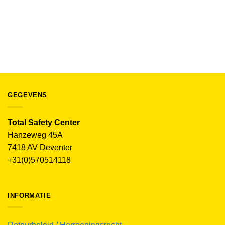
BEDRIJFSKLEDING EN WERKKLEDING
Portwest DX4 gevoerde Bodywarmer DX432
€
79.00
(excl. BTW)
GEGEVENS
Total Safety Center
Hanzeweg 45A
7418 AV Deventer
+31(0)570514118
INFORMATIE