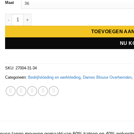
Maat
Giovanni Capraro Damesblouse 27004 aantal
TOEVOEGEN AA
NU K
SKU:
27004-31-34
Categorieën:
Bedrijfskleding en werkkleding
,
Dames Blouse Overhemden
ouse lange mouwen gemaakt van 60% katoen en 40% polyeste