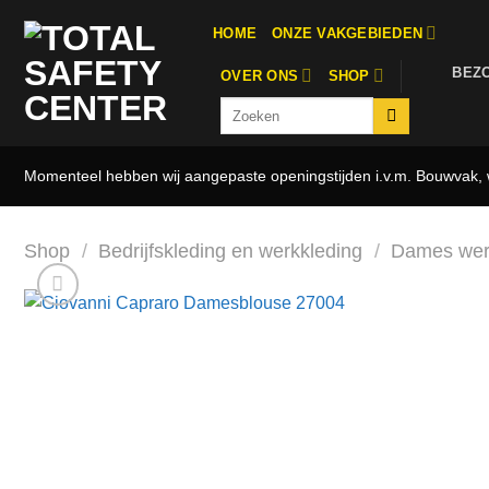
Ga
HOME
ONZE VAKGEBIEDEN
naar
inhoud
BEZ
OVER ONS
SHOP
Zoeken
naar:
Momenteel hebben wij aangepaste openingstijden i.v.m. Bouwvak, w
Shop
/
Bedrijfskleding en werkkleding
/
Dames wer