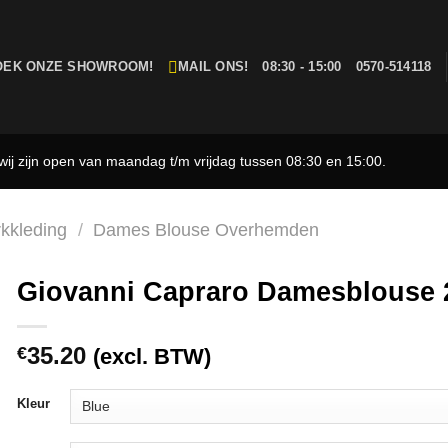
OEK ONZE SHOWROOM!
MAIL ONS!
08:30 - 15:00
0570-514118
ij zijn open van maandag t/m vrijdag tussen 08:30 en 15:00.
kkleding
/
Dames Blouse Overhemden
Giovanni Capraro Damesblouse 
35.20
€
(excl. BTW)
Kleur