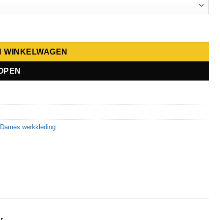
N WINKELWAGEN
OPEN
,
Dames werkkleding
r