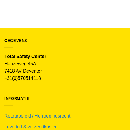
506125
€
54.95
(excl. BTW)
GEGEVENS
Total Safety Center
Hanzeweg 45A
7418 AV Deventer
+31(0)570514118
INFORMATIE
Retourbeleid / Herroepingsrecht
Levertijd & verzendkosten