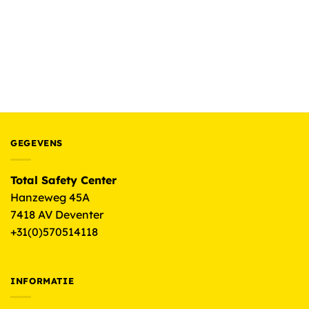
BEDRIJFSKLEDING EN WERKKLEDING
Brams Paris Ralph men X90 stretch blue denim short
€
36.60
(excl. BTW)
GEGEVENS
Total Safety Center
Hanzeweg 45A
7418 AV Deventer
+31(0)570514118
INFORMATIE