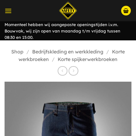
Ga
naar
inhoud
Momenteel hebben wij aangepaste openingstijden i.v.m.
Bouwvak, wij zijn open van maandag t/m vrijdag tussen
08:30 en 15:00.
Shop
/
Bedrijfskleding en werkkleding
/
Korte
werkbroeken
/
Korte spijkerwerkbroeken