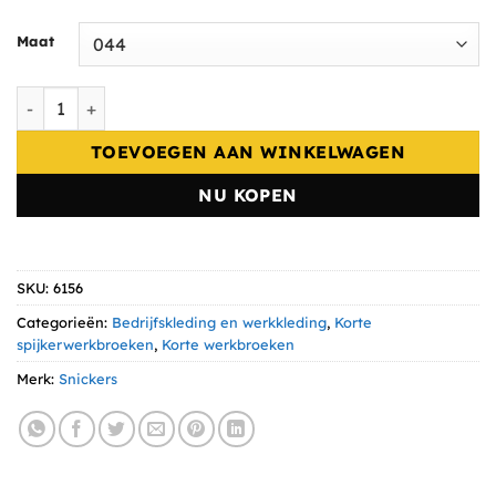
Maat
Snickers FlexiWork Denim Werkshorts 6156 aantal
TOEVOEGEN AAN WINKELWAGEN
NU KOPEN
SKU:
6156
Categorieën:
Bedrijfskleding en werkkleding
,
Korte
spijkerwerkbroeken
,
Korte werkbroeken
Merk:
Snickers