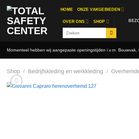
Ga
HOME
ONZE VAKGEBIEDEN
naar
inhoud
BEZ
OVER ONS
SHOP
Zoeken
naar:
Momenteel hebben wij aangepaste openingstijden i.v.m. Bouwvak, w
Shop
/
Bedrijfskleding en werkkleding
/
Overhemde