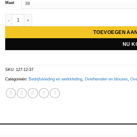
Maat
Giovanni Capraro herenoverhemd 127 aantal
TOEVOEGEN AA
NU K
SKU:
127-12-37
Categorieën:
Bedrijfskleding en werkkleding
,
Overhemden en blouses
,
Ove