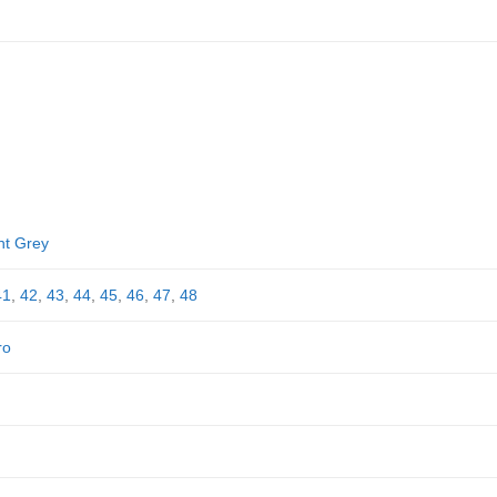
ht Grey
41
,
42
,
43
,
44
,
45
,
46
,
47
,
48
ro