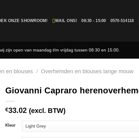
OEK ONZE SHOWROOM!
MAIL ONS!
08:30 - 15:00
0570-514118
ij zijn open van maandag t/m vrijdag tussen 08:30 en 15:00.
n en blouses
/
Overhemden en blouses lange mouw
Giovanni Capraro herenoverhem
33.02
€
(excl. BTW)
Kleur