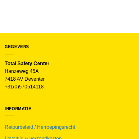
Portwest WX3 Poloshirt T720
€
17.50
(excl. BTW)
GEGEVENS
Total Safety Center
Hanzeweg 45A
7418 AV Deventer
+31(0)570514118
INFORMATIE
Retourbeleid / Herroepingsrecht
Levertijd & verzendkosten