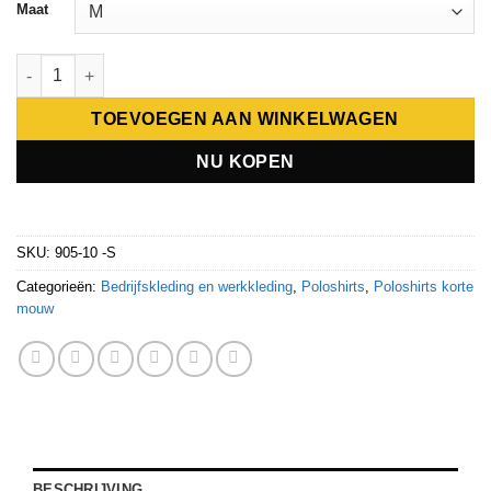
Maat
Giovanni Capraro Mens Poloshirt 905 aantal
TOEVOEGEN AAN WINKELWAGEN
NU KOPEN
SKU:
905-10 -S
Categorieën:
Bedrijfskleding en werkkleding
,
Poloshirts
,
Poloshirts korte
mouw
BESCHRIJVING