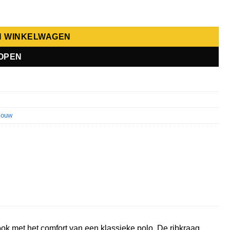
N WINKELWAGEN
OPEN
mouw
k met het comfort van een klassieke polo. De ribkraag