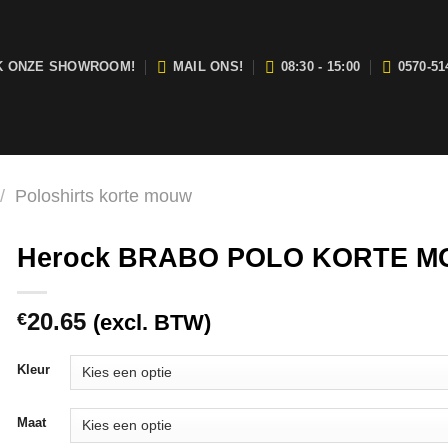
K ONZE SHOWROOM!
MAIL ONS!
08:30 - 15:00
0570-51
j zijn open van maandag t/m vrijdag tussen 08:30 en 15:00.
/
Poloshirts korte mouw
Herock BRABO POLO KORTE 
20.65
€
(excl. BTW)
Kleur
Maat