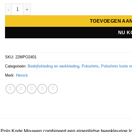
Herock BRABO POLO KORTE MOUWEN aantal
TOEVOEGEN AA
NU K
SKU:
22MPO2401
Categorieën:
Bedrijfskleding en werkkleding
,
Poloshirts
,
Poloshirts korte 
Merk:
Herock
Polo Korte Mouwen combineert een eigentijdse tweekleurige loo