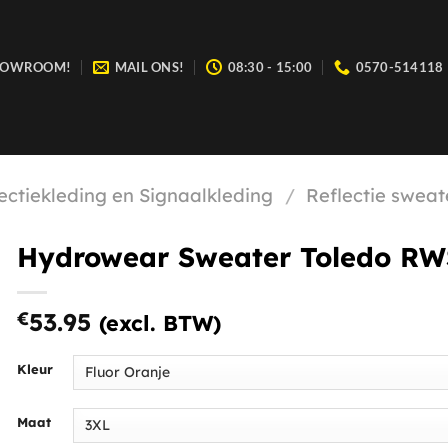
SHOWROOM!
MAIL ONS!
08:30 - 15:00
0570-514118
 wij zijn open van maandag t/m vrijdag tussen 08:30 en 15:00.
ectiekleding en Signaalkleding
/
Reflectie swea
Hydrowear Sweater Toledo RW
€
53.95
(excl. BTW)
Kleur
Maat