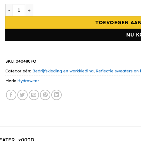
Hydrowear Sweater Toledo RWS aantal
TOEVOEGEN AA
NU K
SKU:
040480FO
Categorieën:
Bedrijfskleding en werkkleding
,
Reflectie sweaters en
Merk:
Hydrowear
EATER_x000D_