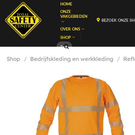
Ga
HOME
naar
ONZE
VAKGEBIEDEN
inhoud
BEZOEK ONZE 
OVER ONS
SHOP
Momenteel hebben wij aangepaste openingstijden i.v.m. Bouwvak,
Zoeken
naar:
Shop
/
Bedrijfskleding en werkkleding
/
Refl