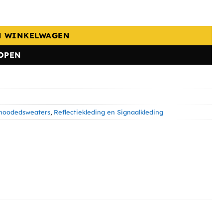
N WINKELWAGEN
OPEN
 hoodedsweaters
,
Reflectiekleding en Signaalkleding