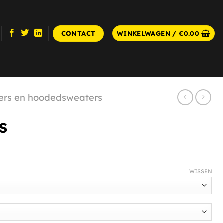
CONTACT
WINKELWAGEN /
€
0.00
ters en hoodedsweaters
S
WISSEN