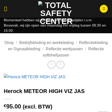
Ga
naar
inhoud
Momenteel hebben wij aangepaste openingstijden i.v.m.
Bouwvak, wij zijn open van maandag t/m vrijdag tussen 08:30 en
15:00.
Shop
/
Bedrijfskleding en werkkleding
/
Reflectiekleding
en Signaalkleding
/
Reflectie werkjassen
/
Reflectie
softshelljassen
Herock METEOR HIGH VIZ JAS
95.00
€
(excl. BTW)