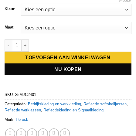
WISSEN
Kleur
Maat
Herock METEOR HIGH VIZ JAS aantal
TOEVOEGEN AAN WINKELWAGEN
NU KOPEN
SKU:
25MJC2401
Categorieën:
Bedrijfskleding en werkkleding
,
Reflectie softshelljassen
,
Reflectie werkjassen
,
Reflectiekleding en Signaalkleding
Merk:
Herock