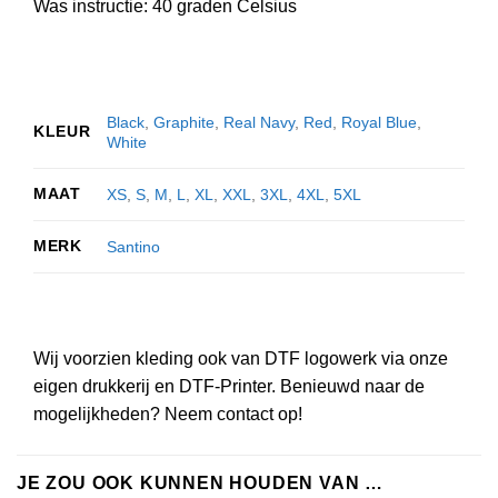
Was instructie: 40 graden Celsius
Black
,
Graphite
,
Real Navy
,
Red
,
Royal Blue
,
KLEUR
White
MAAT
XS
,
S
,
M
,
L
,
XL
,
XXL
,
3XL
,
4XL
,
5XL
MERK
Santino
Wij voorzien kleding ook van DTF logowerk via onze
eigen drukkerij en DTF-Printer. Benieuwd naar de
mogelijkheden? Neem contact op!
JE ZOU OOK KUNNEN HOUDEN VAN …