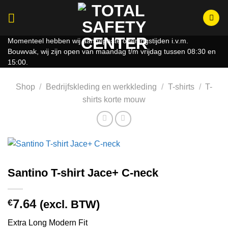
Ga
naar
inhoud
Momenteel hebben wij aangepaste openingstijden i.v.m.
Bouwvak, wij zijn open van maandag t/m vrijdag tussen 08:30 en
15:00.
Shop
/
Bedrijfskleding en werkkleding
/
T-shirts
/
T-
shirts korte mouw
Santino T-shirt Jace+ C-neck
7.64
€
(excl. BTW)
Extra Long Modern Fit