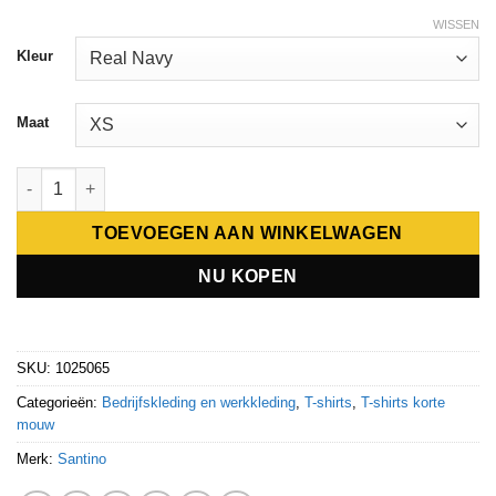
WISSEN
Kleur
Maat
Santino T-shirt Jace+ C-neck aantal
TOEVOEGEN AAN WINKELWAGEN
NU KOPEN
SKU:
1025065
Categorieën:
Bedrijfskleding en werkkleding
,
T-shirts
,
T-shirts korte
mouw
Merk:
Santino