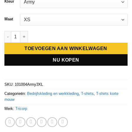
Kleur
Maat
Tricorp T-Shirt Fitted 101004 aantal
TOEVOEGEN AAN WINKELWAGEN
NU KOPEN
SKU:
101004Army3XL
Categorieën:
Bedrijfskleding en werkkleding
,
T-shirts
,
T-shirts korte
mouw
Merk:
Tricorp