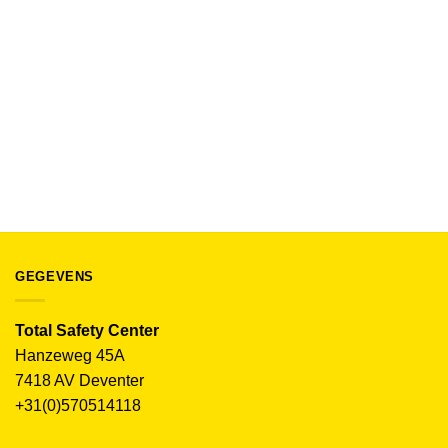
BEDRIJFSKLEDING EN WERKKLEDING
Tricorp T-shirt Redefined 106102
€
13.50
(excl. BTW)
GEGEVENS
Total Safety Center
Hanzeweg 45A
7418 AV Deventer
+31(0)570514118