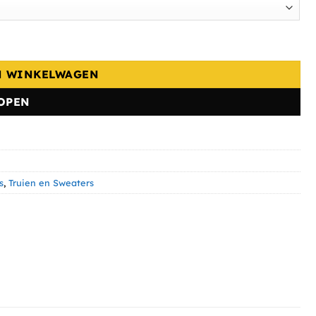
N WINKELWAGEN
OPEN
s
,
Truien en Sweaters