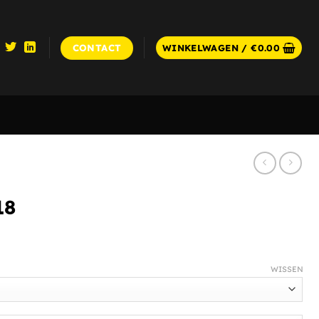
CONTACT
WINKELWAGEN /
€
0.00
18
WISSEN