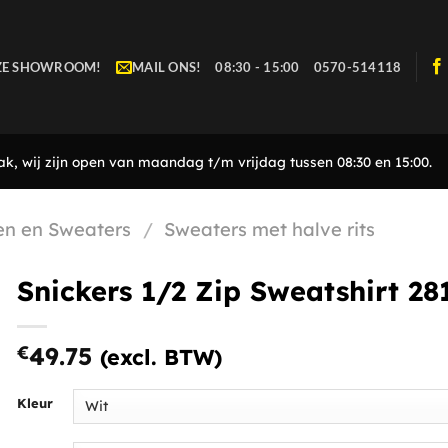
ZE SHOWROOM!
MAIL ONS!
08:30 - 15:00
0570-514118
, wij zijn open van maandag t/m vrijdag tussen 08:30 en 15:00.
en en Sweaters
/
Sweaters met halve rits
Snickers 1/2 Zip Sweatshirt 28
€
49.75
(excl. BTW)
Kleur