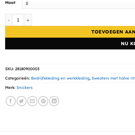
Maat
Snickers 1/2 Zip Sweatshirt 2818 aantal
TOEVOEGEN AA
NU K
SKU:
28180900003
Categorieën:
Bedrijfskleding en werkkleding
,
Sweaters met halve rit
Merk:
Snickers