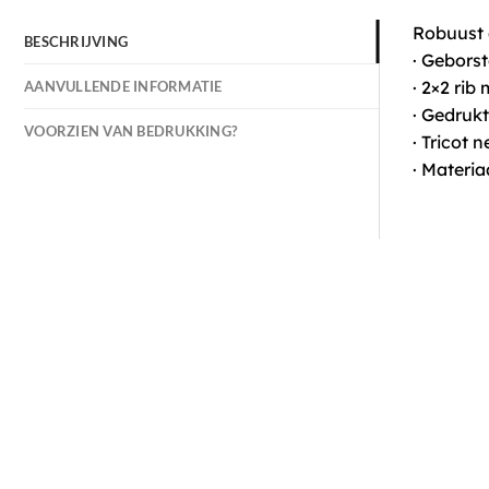
Robuust e
BESCHRIJVING
· Gebors
· 2×2 rib
AANVULLENDE INFORMATIE
· Gedruk
VOORZIEN VAN BEDRUKKING?
· Tricot 
· Materi