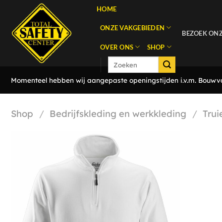
Ga
HOME
naar
ONZE VAKGEBIEDEN
inhoud
BEZOEK ON
OVER ONS
SHOP
Zoeken
naar:
Momenteel hebben wij aangepaste openingstijden i.v.m. Bouwvak
Shop
/
Bedrijfskleding en werkkleding
/
Trui