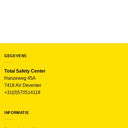
BEDRIJFSKLEDING EN WERKKLEDING
Herock BORIS SWEATER
€
28.92
(excl. BTW)
GEGEVENS
Total Safety Center
Hanzeweg 45A
7418 AV Deventer
+31(0)570514118
INFORMATIE