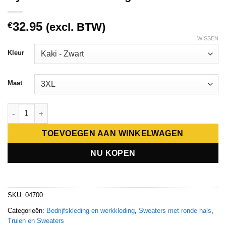
32.95
€
(excl. BTW)
WISSEN
Kleur
Maat
Hydrowear Sweater Tegelen aantal
TOEVOEGEN AAN WINKELWAGEN
NU KOPEN
SKU:
04700
Categorieën:
Bedrijfskleding en werkkleding
,
Sweaters met ronde hals
,
Truien en Sweaters