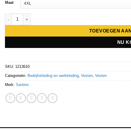
Maat
Santino Sweatjack Toronto aantal
TOEVOEGEN AA
NU K
SKU:
1213610
Categorieën:
Bedrijfskleding en werkkleding
,
Vesten
,
Vesten
Merk:
Santino