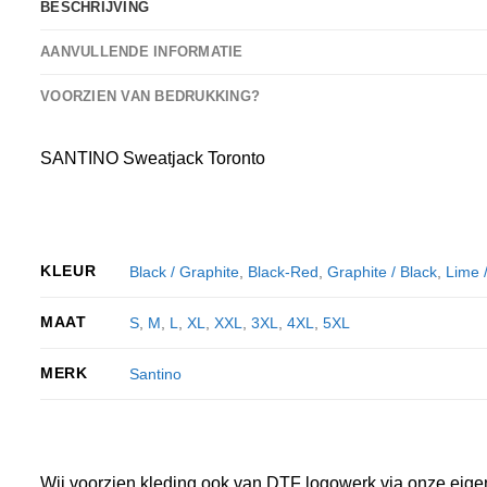
BESCHRIJVING
AANVULLENDE INFORMATIE
VOORZIEN VAN BEDRUKKING?
SANTINO Sweatjack Toronto
KLEUR
Black / Graphite
,
Black-Red
,
Graphite / Black
,
Lime 
MAAT
S
,
M
,
L
,
XL
,
XXL
,
3XL
,
4XL
,
5XL
MERK
Santino
Wij voorzien kleding ook van DTF logowerk via onze eige