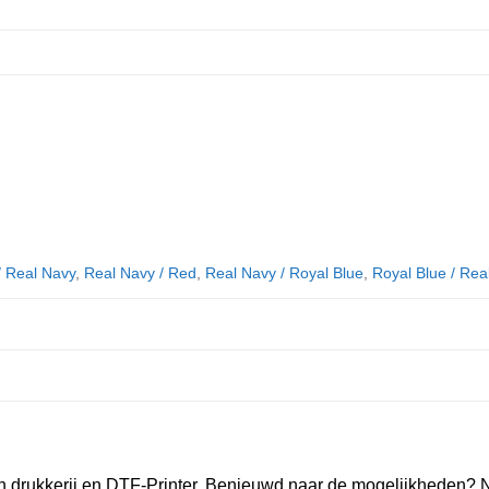
/ Real Navy
,
Real Navy / Red
,
Real Navy / Royal Blue
,
Royal Blue / Rea
n drukkerij en DTF-Printer. Benieuwd naar de mogelijkheden? 