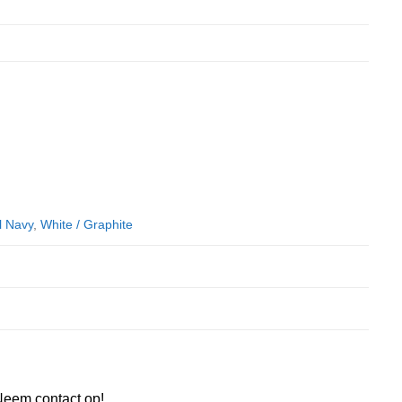
l Navy
,
White / Graphite
Neem contact op!