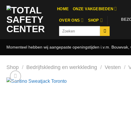
Ga
HOME
ONZE VAKGEBIEDEN
naar
inhoud
BEZ
OVER ONS
SHOP
Zoeken
naar:
Momenteel hebben wij aangepaste openingstijden i.v.m. Bouwvak, w
Shop
/
Bedrijfskleding en werkkleding
/
Vesten
/