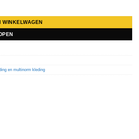
N WINKELWAGEN
OPEN
ing en multinorm kleding