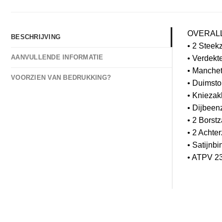
OVERALL
BESCHRIJVING
• 2 Steek
AANVULLENDE INFORMATIE
• Verdekt
• Manche
VOORZIEN VAN BEDRUKKING?
• Duimst
• Knieza
• Dijbeen
• 2 Borst
• 2 Achte
• Satijnb
• ATPV 23