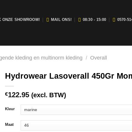
K ONZE SHOWROOM!
MAIL ONS!
08:30 - 15:00
0570-51
j zijn open van maandag t/m vrijdag tussen 08:30 en 15:00.
gende kleding en multinorm kleding
/
Overall
Hydrowear Lasoverall 450Gr Mo
122.95
€
(excl. BTW)
Kleur
Maat