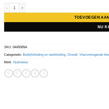
Hydrowear Lasoverall 450Gr Mombasa aantal
TOEVOEGEN AA
NU K
SKU:
044500NA
Categorieën:
Bedrijfskleding en werkkleding
,
Overall
,
Vlamvertragende kled
Merk:
Hydrowear