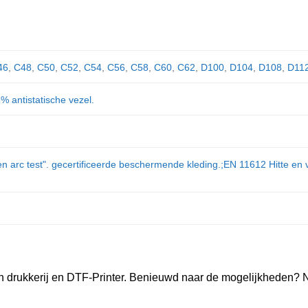
46
,
C48
,
C50
,
C52
,
C54
,
C56
,
C58
,
C60
,
C62
,
D100
,
D104
,
D108
,
D11
% antistatische vezel.
n arc test". gecertificeerde beschermende kleding.;EN 11612 Hitte e
n drukkerij en DTF-Printer. Benieuwd naar de mogelijkheden? 