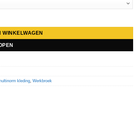
N WINKELWAGEN
OPEN
ultinorm kleding
,
Werkbroek