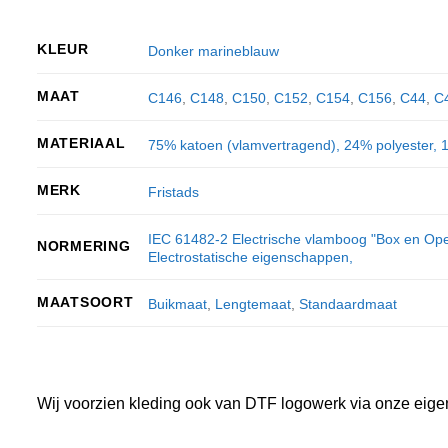
KLEUR
Donker marineblauw
MAAT
C146
,
C148
,
C150
,
C152
,
C154
,
C156
,
C44
,
C
MATERIAAL
75% katoen (vlamvertragend), 24% polyester, 1
MERK
Fristads
IEC 61482-2 Electrische vlamboog "Box en Ope
NORMERING
Electrostatische eigenschappen,
MAATSOORT
Buikmaat
,
Lengtemaat
,
Standaardmaat
Wij voorzien kleding ook van DTF logowerk via onze eige