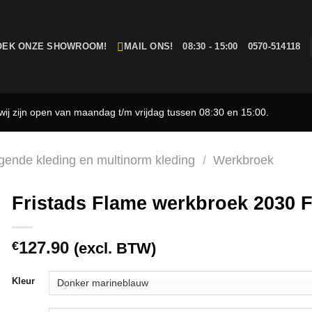
OEK ONZE SHOWROOM!
MAIL ONS!
08:30 - 15:00
0570-514118
ij zijn open van maandag t/m vrijdag tussen 08:30 en 15:00.
gende kleding en multinorm kleding
/
Werkbroek
Fristads Flame werkbroek 2030
127.90
€
(excl. BTW)
Kleur