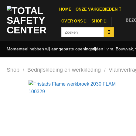
Ga
HOME
ONZE VAKGEBIEDEN
naar
inhoud
BEZ
OVER ONS
SHOP
Zoeken
naar:
Momenteel hebben wij aangepaste openingstijden i.v.m. Bouwvak, w
Shop
/
Bedrijfskleding en werkkleding
/
Vlamvertra