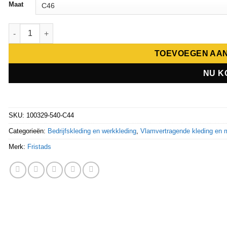
Maat
Fristads Flame werkbroek 2030 FLAM 100329 aantal
TOEVOEGEN AA
NU K
SKU:
100329-540-C44
Categorieën:
Bedrijfskleding en werkkleding
,
Vlamvertragende kleding en m
Merk:
Fristads