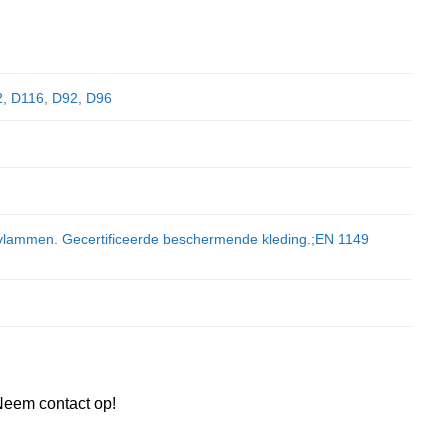
2
,
D116
,
D92
,
D96
n vlammen. Gecertificeerde beschermende kleding.;EN 1149
Neem contact op!