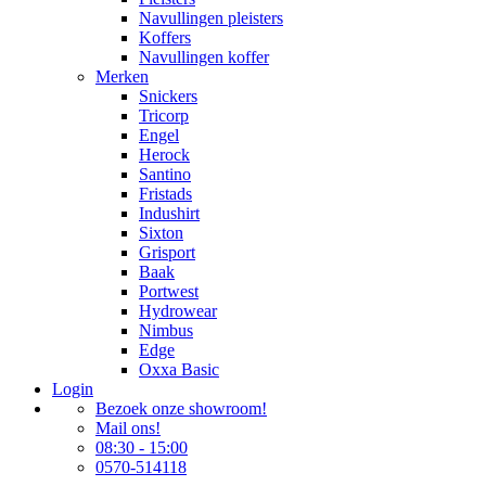
Navullingen pleisters
Koffers
Navullingen koffer
Merken
Snickers
Tricorp
Engel
Herock
Santino
Fristads
Indushirt
Sixton
Grisport
Baak
Portwest
Hydrowear
Nimbus
Edge
Oxxa Basic
Login
Bezoek onze showroom!
Mail ons!
08:30 - 15:00
0570-514118