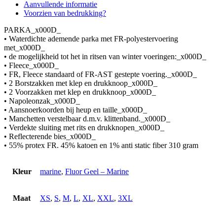
Aanvullende informatie
Voorzien van bedrukking?
PARKA_x000D_
• Waterdichte ademende parka met FR-polyestervoering
met_x000D_
• de mogelijkheid tot het in ritsen van winter voeringen:_x000D_
• Fleece_x000D_
• FR, Fleece standaard of FR-AST gestepte voering._x000D_
• 2 Borstzakken met klep en drukknoop_x000D_
• 2 Voorzakken met klep en drukknoop_x000D_
• Napoleonzak_x000D_
• Aansnoerkoorden bij heup en taille_x000D_
• Manchetten verstelbaar d.m.v. klittenband._x000D_
• Verdekte sluiting met rits en drukknopen_x000D_
• Reflecterende bies_x000D_
• 55% protex FR. 45% katoen en 1% anti static fiber 310 gram
Kleur
marine
,
Fluor Geel – Marine
Maat
XS
,
S
,
M
,
L
,
XL
,
XXL
,
3XL