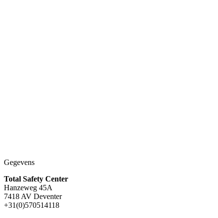
Bedrijfskleding en werkkleding
Hydrowear Multinorm Jack Morpeth
€
222.95
(excl. BTW)
Gegevens
Total Safety Center
Hanzeweg 45A
7418 AV Deventer
+31(0)570514118