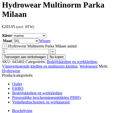
Hydrowear Multinorm Parka
Milaan
€
203.95
(excl. BTW)
Kleur
Maat
Wissen
Hydrowear Multinorm Parka Milaan aantal
Toevoegen aan winkelwagen
Nu kopen
SKU:
043402
Categorieën:
Bedrijfskleding en werkkleding
,
Vlamvertragende kleding en multinorm kleding
,
Werkjassen
Merk:
Hydrowear
Productcategorieën
Outlet
EHBO
Bedrijfskleding en werkkleding
Persoonlijke beschermingsmiddelen PBM's
Veiligheidsschoenen en werklaarzen
Beschrijving