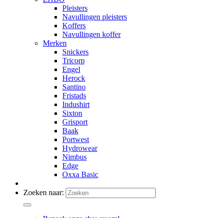
Pleisters
Navullingen pleisters
Koffers
Navullingen koffer
Merken
Snickers
Tricorp
Engel
Herock
Santino
Fristads
Indushirt
Sixton
Grisport
Baak
Portwest
Hydrowear
Nimbus
Edge
Oxxa Basic
Zoeken naar: