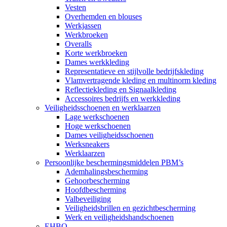
Vesten
Overhemden en blouses
Werkjassen
Werkbroeken
Overalls
Korte werkbroeken
Dames werkkleding
Representatieve en stijlvolle bedrijfskleding
Vlamvertragende kleding en multinorm kleding
Reflectiekleding en Signaalkleding
Accessoires bedrijfs en werkkleding
Veiligheidsschoenen en werklaarzen
Lage werkschoenen
Hoge werkschoenen
Dames veiligheidsschoenen
Werksneakers
Werklaarzen
Persoonlijke beschermingsmiddelen PBM’s
Ademhalingsbescherming
Gehoorbescherming
Hoofdbescherming
Valbeveiliging
Veiligheidsbrillen en gezichtbescherming
Werk en veiligheidshandschoenen
EHBO