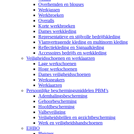
Overhemden en blouses
Werkjassen
Werkbroeken
Overalls
Korte werkbroeken
Dames werkkleding
Representatieve en stijlvolle bedrijfskleding
Vlamvertragende kleding en multinorm kleding
Reflectiekleding en Signaalkleding
Accessoires bedrijfs en werkkleding
Veiligheidsschoenen en werklaarzen
Lage werkschoenen
Hoge werkschoenen
Dames veiligheidsschoenen
Werksneakers
Werklaarzen
Persoonlijke beschermingsmiddelen PBM’s
Ademhalingsbescherming
Gehoorbescherming
Hoofdbescherming
Valbeveiliging
Veiligheidsbrillen en gezichtbescherming
Werk en veiligheidshandschoenen
EHBO
Pleisters