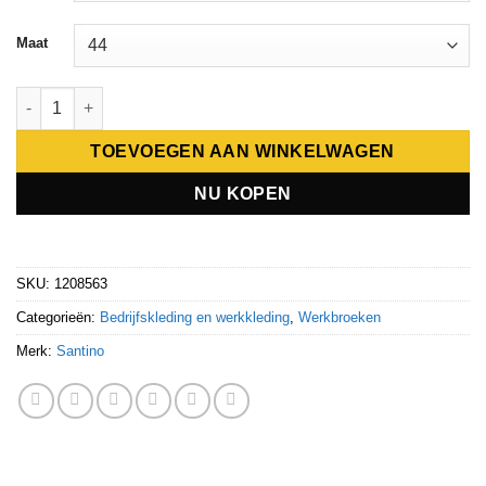
Maat
Santino Trousers Detroit aantal
TOEVOEGEN AAN WINKELWAGEN
NU KOPEN
SKU:
1208563
Categorieën:
Bedrijfskleding en werkkleding
,
Werkbroeken
Merk:
Santino